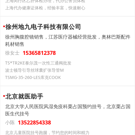
上海闵行区乙肝体检办理，代办公务员体检
上海代办健康证体检，经验丰富，快速耐心
徐州地九电子科技有限公司
徐州胸腹腔镜销售，江苏医疗器械经营批发，奥林巴斯配件
耗材销售
15365812378
徐女士
TS*TR2KE泰尔茂一次性三通阀批发
波士顿导引导丝球囊扩张导管M
TSMG-35-260-LES库克COOK
北京就医助手
北京大学人民医院风湿免疫科栗占国预约挂号，北京栗占国
医生代挂号
13522854338
小陈
北京儿童医院挂号跑腿，节约您的时间和精力