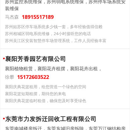
苏州监控系统维保，苏州弱电系统维保，苏州停车场系统安
装维保
18915517189
马杰森
苏州姑苏区停车场系统多少钱一套，多年经验值得信赖
苏州相城区弱电系统维修，24小时接听您的电话
苏州吴江区安装智慧停车场管理系统，工作人员经验丰富
襄阳芳香园艺有限公司
襄阳植物租赁，襄阳花卉租摆，襄阳花卉出租，
15172603522
徐攀
襄阳庆典花篮租用，给您营造一个绿色的空间
襄阳花篮短期租摆，期待您的来电
襄阳庆典花篮临时租借，确保您及时享受绿色
东莞市力发拆迁回收工程有限公司
东莞南城楼房拆迁，东莞东城旧房拆除，东莞万江钢结构房