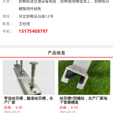
主营：
邯郸轨道交通设备制造，邯郸预埋槽道加工，邯郸哈芬
槽预埋件销售
地址：
河北邯郸丛台路12号
联系：
王经理
15175408797
手机：
产品信息
带齿哈芬槽，隧道哈芬槽，生
哈芬槽T型螺栓，生产厂家地
产厂家
下管廊槽道
价格：￥20
价格：￥10
2021-07-23
2021-07-23