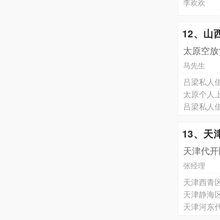
李欢欢
12、山
太原空放
马先生
吕梁私人
太原个人
吕梁私人
13、天
天津代开
张经理
天津西青
天津静海
天津河东