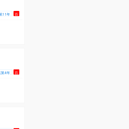
第11年
百
店第4年
百