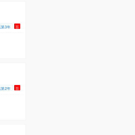
店第3年
百
店第2年
百