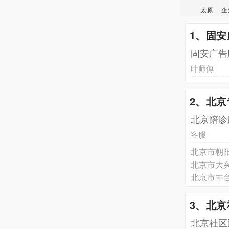
太原
企
1、固
固安广告
叶师傅
2、北
北京陪诊
客服
3、北
北京社区