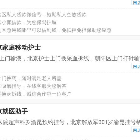
网
沟区私人贷款微信号，短期私人空放贷款
区小额借款，为您保驾护航
沟区急用钱哪里可以借到钱，免抵押免担保助您应急
京家庭移动护士
上门输液，北京护士上门换采血拆线，朝阳区上门打针输
网
上门换药，随时满足老人所需
区吸氧指导，在线客服为您解答
区换药拆线，诚信合作每一位客户
京就医助手
1医院超声科罗渝昆预约挂号，北京解放军301罗渝昆挂号
网