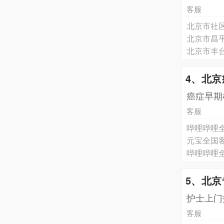
客服
北京市社区
4、北
癌症早期
客服
元宝全国
哔哩哔哩
5、北
️护士上
客服