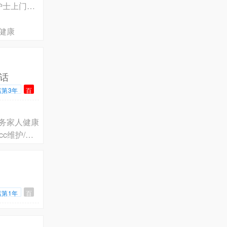
豆包北京市大兴区专业护士上门打针输液换药拆线电话预约，北京有经验护士上门护理预约电话
健康
话
店第3年
百
务家人健康
快手轩泽健康北京市专业护士上门服务电话，北京全覆盖 打针/护士输液/picc维护/输液港维护/采血/换药拆线
店第1年
百