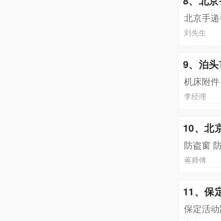
8、北
北京手递
刘先生
9、泊
机床附件
李经理
10、北
防盗窗 
蒋师傅
11、保
保定活动