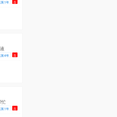
店第1年
百
液
店第4年
百
帮忙
店第1年
百