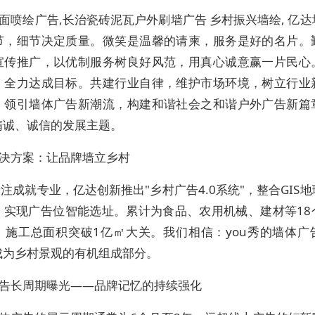
面喷绘广告,长治瓷砖泥瓦户外刷墙广告 乡村振兴墙绘, 亿
节，细节决定质量。微笑是温馨的请柬，服务是好的名片。
宣传推广，以优制服务树良好风范，用真心诚意赢一片民心
，全力达成目标。共建行业自律，维护市场环境，树立行业
，领引墙体广告新潮流，构建和谐社会之和谐户外广告新篇
精诚、诚信的发展主题。
决方案：让品牌墙立乡村
专注成就专业，亿达创新推出"乡村广告4.0系统"，整合GIS
，实现广告位智能选址。累计为食品、农用机械、建材等18
，施工总面积突破1亿㎡大关。我们相信：you秀的墙体广
成为乡村景观的有机组成部分。
告长周期曝光——品牌记忆的持续强化