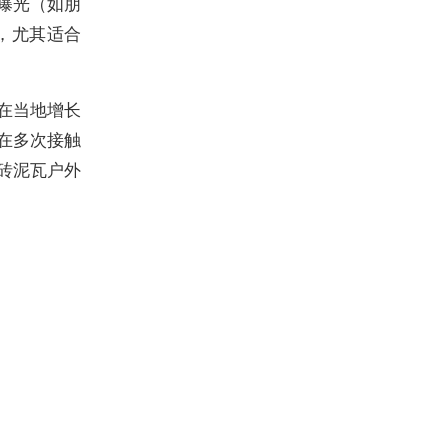
曝光（如朋
，尤其适合
在当地增长
能在多次接触
瓷砖泥瓦户外