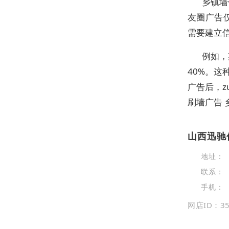
乡镇墙
友圈广告
需要建立
例如，
40%。这
广告后，z
刷墙广告 
山西迅驰
地址：
联系：
手机：
网店ID：35