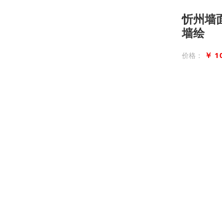
忻州墙
墙绘
￥ 1
价格：