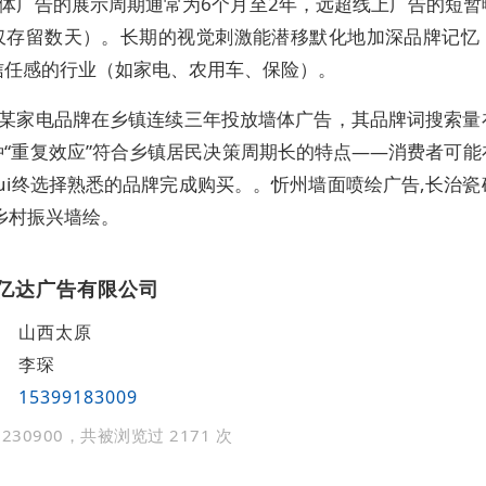
体广告的展示周期通常为6个月至2年，远超线上广告的短暂
仅存留数天）。长期的视觉刺激能潜移默化地加深品牌记忆
信任感的行业（如家电、农用车、保险）。
某家电品牌在乡镇连续三年投放墙体广告，其品牌词搜索量
种“重复效应”符合乡镇居民决策周期长的特点——消费者可
ui终选择熟悉的品牌完成购买。。忻州墙面喷绘广告,长治
乡村振兴墙绘。
亿达广告有限公司
山西太原
李琛
15399183009
230900，共被浏览过 2171 次