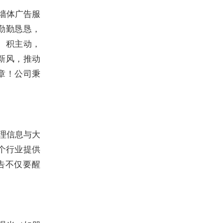
达墙体广告服
勤勤恳恳，
。积主动，
新风，推动
章！公司秉
地理信息与大
个行业提供
告不仅要醒