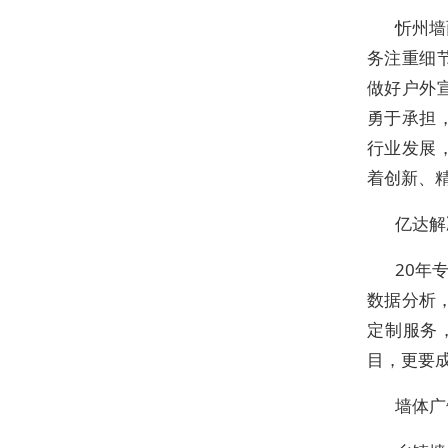
忻州墙
务注重细
做好户外
勇于承担
行业发展
着创新、
亿达解
20年
数据分析
定制服务
目，更要
墙体广