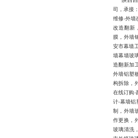
司，
承接
维修
-
外墙
改造翻新
膜，外墙
安市幕墙
墙幕墙玻
造翻新加
外墙铝塑
构拆除，
在线订购
计
-
幕墙铝
制，外墙
作更换，
玻璃清洗