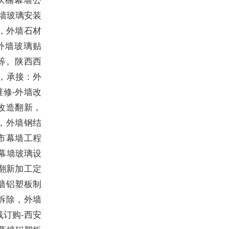
墙玻璃安装
，外墙石材
外墙玻璃贴
等。陕西西
，
承接：外
维修
-
外墙改
改造翻新，
，外墙钢结
市幕墙工程
幕墙玻璃设
翻新加工定
墙铝塑板制
拆除，外墙
订购-西安