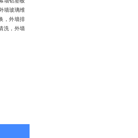
幕墙铝塑板
外墙玻璃维
换，外墙排
清洗，外墙