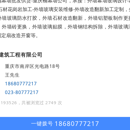
璃幕墙批发供货-重庆楠幕墙公司，
承接：外墙幕墙玻璃设计
-
石材花岗岩加工
-
外墙玻璃安装维修
-
外墙改造翻新加工定制，
外墙玻璃防水打胶，外墙石材改造翻新，外墙铝塑板制作更
，外墙砖更换，外墙玻璃贴膜，外墙钢结构拆除，外墙玻璃
固定扇改造开窗等。
建筑工程有限公司
重庆市南岸区光电路18号
王先生
18680777217
023-80777217
193526，共被浏览过 2749 次
18680777217
一键拨号